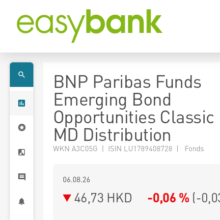
BNP Paribas Funds
Emerging Bond
Opportunities Classi
MD Distribution
WKN A3C05G | ISIN LU1789408728 | Fonds
06.08.26
46,73 HKD
-0,06 %
(
-0,0