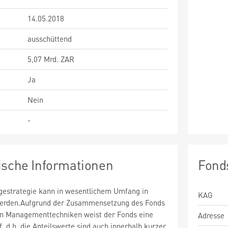
14.05.2018
ausschüttend
5,07 Mrd. ZAR
Ja
Nein
-
ische Informationen
Fond
estrategie kann in wesentlichem Umfang in
KAG
 werden.Aufgrund der Zusammensetzung des Fonds
n Managementtechniken weist der Fonds eine
Adresse
uf, d.h. die Anteilswerte sind auch innerhalb kurzer