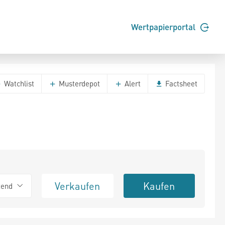
Wertpapierportal
Watchlist
Musterdepot
Alert
Factsheet
Verkaufen
Kaufen
tend