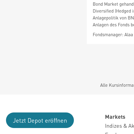
Bond Market gehandel
Diversified (Hedged 
Anlagepolitik von B
Anlagen des Fonds be
Fondsmanager: Ala
Alle Kursinforma
Markets
Jetzt Depot eröffnen
Indizes & A