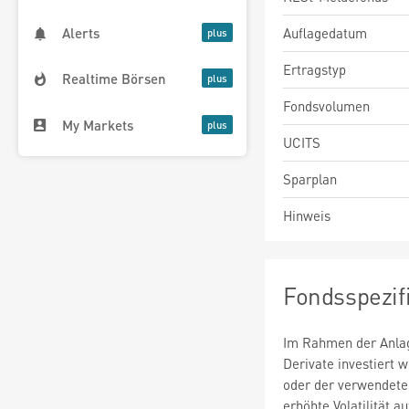
Auflagedatum
Alerts
Ertragstyp
Realtime Börsen
Fondsvolumen
My Markets
UCITS
Sparplan
Hinweis
Fondsspezif
Im Rahmen der Anlag
Derivate investiert
oder der verwendete
erhöhte Volatilität a