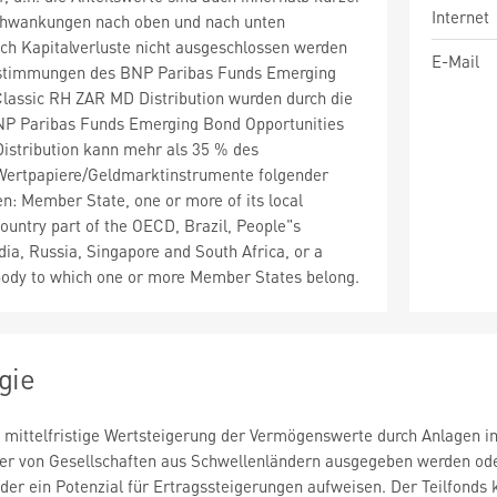
Internet
chwankungen nach oben und nach unten
ch Kapitalverluste nicht ausgeschlossen werden
E-Mail
stimmungen des BNP Paribas Funds Emerging
Classic RH ZAR MD Distribution wurden durch die
NP Paribas Funds Emerging Bond Opportunities
istribution kann mehr als 35 % des
ertpapiere/Geldmarktinstrumente folgender
en: Member State, one or more of its local
Country part of the OECD, Brazil, People"s
dia, Russia, Singapore and South Africa, or a
 body to which one or more Member States belong.
gie
ie mittelfristige Wertsteigerung der Vermögenswerte durch Anlagen i
r von Gesellschaften aus Schwellenländern ausgegeben werden oder 
der ein Potenzial für Ertragssteigerungen aufweisen. Der Teilfonds k