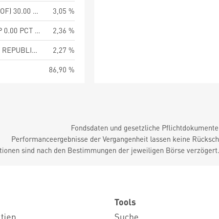
TURKEY (REPUBLIC OF) 30.00 PCT 12-SEP-2029
3,05 %
INTL FINANCE CORP 0.00 PCT 01-FEB-2038
2,36 %
BRAZIL FEDERATIVE REPUBLIC OF
2,27 %
86,90 %
Fondsdaten und gesetzliche Pflichtdokument
Performanceergebnisse der Vergangenheit lassen keine Rückschl
tionen sind nach den Bestimmungen der jeweiligen Börse verzögert
Tools
ktien
Suche