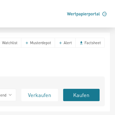
Wertpapierportal
Watchlist
Musterdepot
Alert
Factsheet
Verkaufen
Kaufen
tend