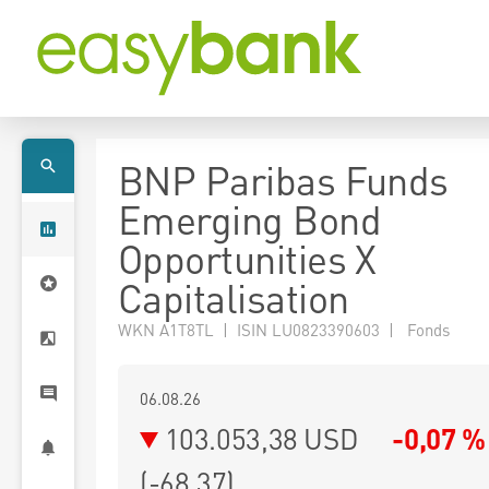
BNP Paribas Funds
Emerging Bond
Opportunities X
Capitalisation
WKN A1T8TL | ISIN LU0823390603 | Fonds
06.08.26
103.053,38 USD
-0,07 %
(
-68,37
)