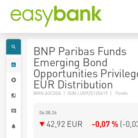
BNP Paribas Funds
Emerging Bond
Opportunities Privile
EUR Distribution
WKN A3C05A | ISIN LU0925120619 | Fonds
06.08.26
42,92 EUR
-0,07 %
(
-0,0