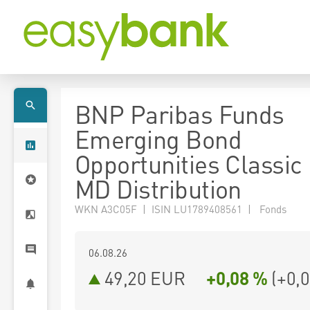
BNP Paribas Funds
Emerging Bond
Opportunities Classi
MD Distribution
WKN A3C05F | ISIN LU1789408561 | Fonds
06.08.26
49,20 EUR
+0,08 %
(
+0,