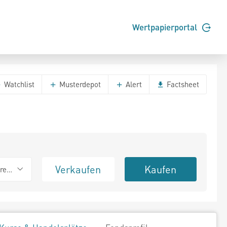
Wertpapierportal
Watchlist
Musterdepot
Alert
Factsheet
Verkaufen
Kaufen
erend