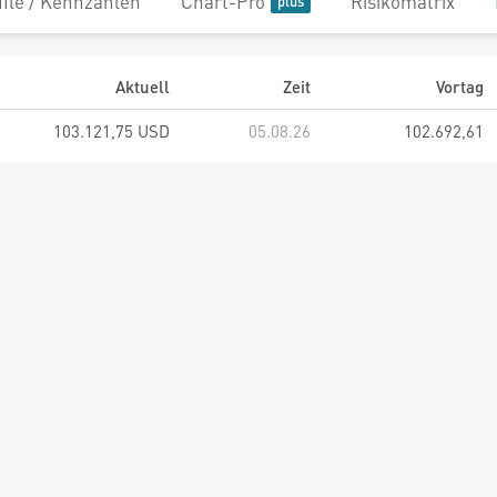
file / Kennzahlen
Chart-Pro
Risikomatrix
Aktuell
Zeit
Vortag
103.121,75 USD
05.08.26
102.692,61