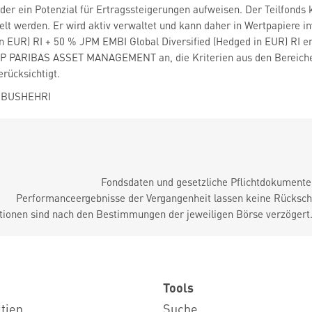
der ein Potenzial für Ertragssteigerungen aufweisen. Der Teilfonds k
t werden. Er wird aktiv verwaltet und kann daher in Wertpapiere in
in EUR) RI + 50 % JPM EMBI Global Diversified (Hedged in EUR) RI 
NP PARIBAS ASSET MANAGEMENT an, die Kriterien aus den Bereiche
rücksichtigt.
a BUSHEHRI
Fondsdaten und gesetzliche Pflichtdokument
Performanceergebnisse der Vergangenheit lassen keine Rückschl
tionen sind nach den Bestimmungen der jeweiligen Börse verzögert
Tools
ktien
Suche