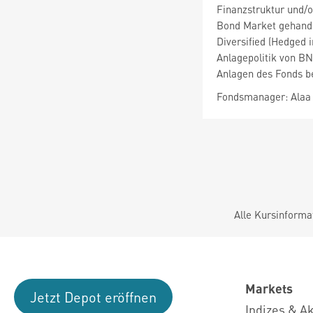
Finanzstruktur und/o
Bond Market gehandel
Diversified (Hedged 
Anlagepolitik von B
Anlagen des Fonds be
Fondsmanager: Ala
Alle Kursinforma
Markets
Jetzt Depot eröffnen
Indizes & A