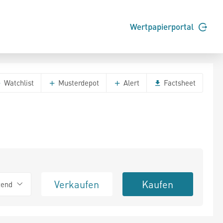
Wertpapierportal
Watchlist
Musterdepot
Alert
Factsheet
Verkaufen
Kaufen
tend