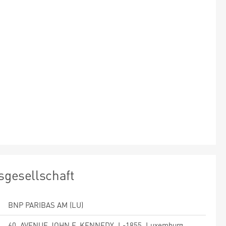
sgesellschaft
BNP PARIBAS AM (LU)
60, AVENUE JOHN F. KENNEDY, L-1855, Luxemburg