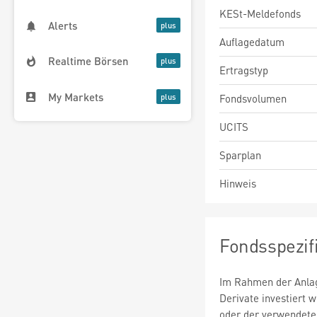
KESt-Meldefonds
Alerts
Auflagedatum
Realtime Börsen
Ertragstyp
My Markets
Fondsvolumen
UCITS
Sparplan
Hinweis
Fondsspezif
Im Rahmen der Anlag
Derivate investiert
oder der verwendete