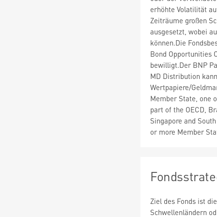
erhöhte Volatilität a
Zeiträume großen S
ausgesetzt, wobei au
können.Die Fondsbe
Bond Opportunities 
bewilligt.Der BNP P
MD Distribution kan
Wertpapiere/Geldmar
Member State, one or 
part of the OECD, Bra
Singapore and South A
or more Member Stat
Fondsstrate
Ziel des Fonds ist d
Schwellenländern ode