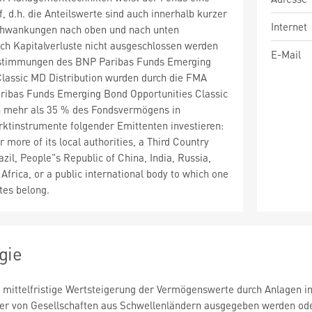
uf, d.h. die Anteilswerte sind auch innerhalb kurzer
Internet
chwankungen nach oben und nach unten
ch Kapitalverluste nicht ausgeschlossen werden
E-Mail
stimmungen des BNP Paribas Funds Emerging
Classic MD Distribution wurden durch die FMA
aribas Funds Emerging Bond Opportunities Classic
n mehr als 35 % des Fondsvermögens in
ktinstrumente folgender Emittenten investieren:
more of its local authorities, a Third Country
zil, People"s Republic of China, India, Russia,
frica, or a public international body to which one
es belong.
gie
ie mittelfristige Wertsteigerung der Vermögenswerte durch Anlagen i
r von Gesellschaften aus Schwellenländern ausgegeben werden oder 