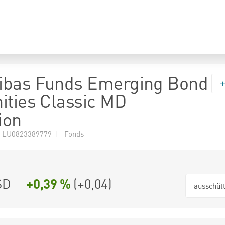
ibas Funds Emerging Bond
ities Classic MD
ion
 LU0823389779 | Fonds
SD
+0,39 %
(
+0,04
)
ausschüt