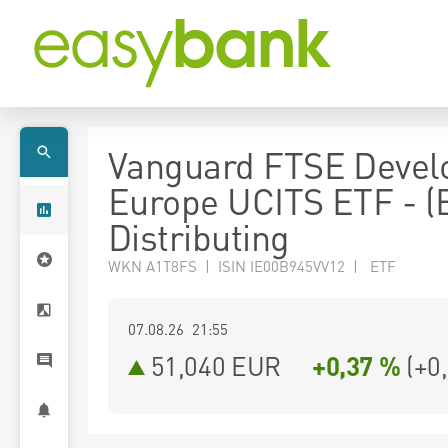
Vanguard FTSE Devel
Europe UCITS ETF - (
Distributing
WKN A1T8FS | ISIN IE00B945VV12 | ETF
07.08.26 21:55
51,040
EUR
+0,37 %
(
+0