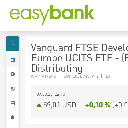
Vanguard FTSE Devel
Europe UCITS ETF - (
Distributing
WKN A1T8FS | ISIN IE00B945VV12 | ETF
07.08.26 22:10
59,01
USD
+0,10 %
(
+0,