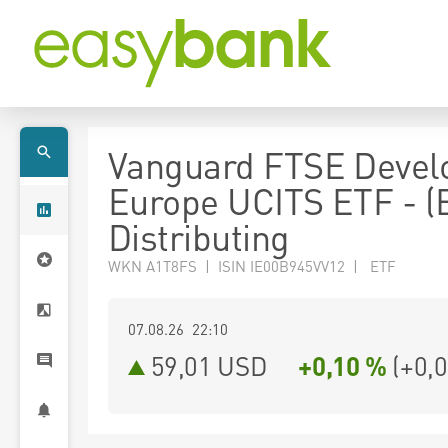
Vanguard FTSE Devel
Europe UCITS ETF - (
Distributing
WKN A1T8FS | ISIN IE00B945VV12 | ETF
07.08.26 22:10
59,01
USD
+0,10 %
(
+0,