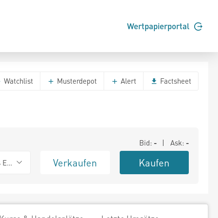
Wertpapierportal
Watchlist
Musterdepot
Alert
Factsheet
Bid:
-
| Ask:
-
Verkaufen
Kaufen
s Exchange