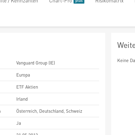
file / Kennzahlen
Chart-Pro
Risikomatrix
Weit
Keine Da
Vanguard Group (IE)
Europa
ETF Aktien
Irland
n
Österreich, Deutschland, Schweiz
Ja