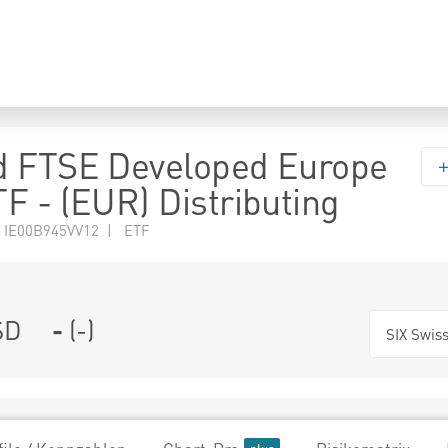
d FTSE Developed Europe
F - (EUR) Distributing
 IE00B945VV12 | ETF
SD
-
(
-
)
SIX Swis