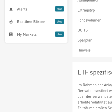
Auflagedatum
Alerts
Ertragstyp
Fondsvolumen
Realtime Börsen
UCITS
My Markets
Sparplan
Hinweis
ETF spezifi
Im Rahmen der Anlag
Derivate investiert
oder der verwendete
erhöhte Volatilität a
Zeiträume großen S