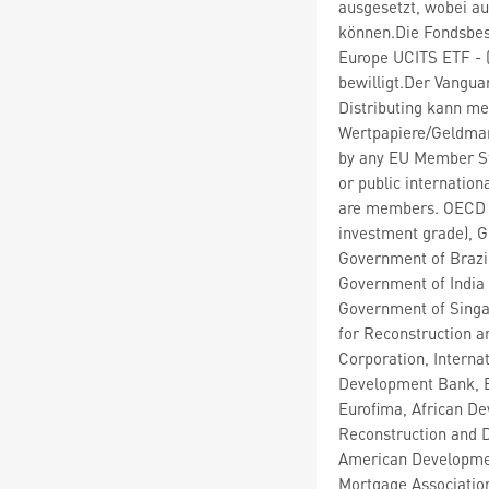
ausgesetzt, wobei au
können.Die Fondsbe
Europe UCITS ETF - 
bewilligt.Der Vangu
Distributing kann m
Wertpapiere/Geldmar
by any EU Member Sta
or public internatio
are members. OECD G
investment grade), G
Government of Brazil
Government of India 
Government of Singa
for Reconstruction a
Corporation, Interna
Development Bank, E
Eurofima, African De
Reconstruction and 
American Developmen
Mortgage Associatio