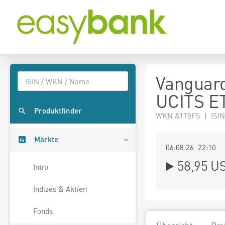
Vanguar
UCITS ET
Produktfinder
WKN A1T8FS | ISIN
Märkte
06.08.26 22:10
58,95
U
Intro
Indizes & Aktien
Fonds