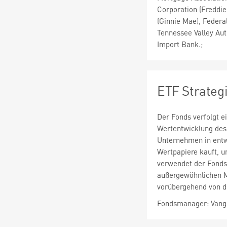
Corporation (Freddi
(Ginnie Mae), Feder
Tennessee Valley Aut
Import Bank.;
ETF Strateg
Der Fonds verfolgt e
Wertentwicklung des 
Unternehmen in entwi
Wertpapiere kauft, u
verwendet der Fonds 
außergewöhnlichen M
vorübergehend von d
Fondsmanager: Vangu