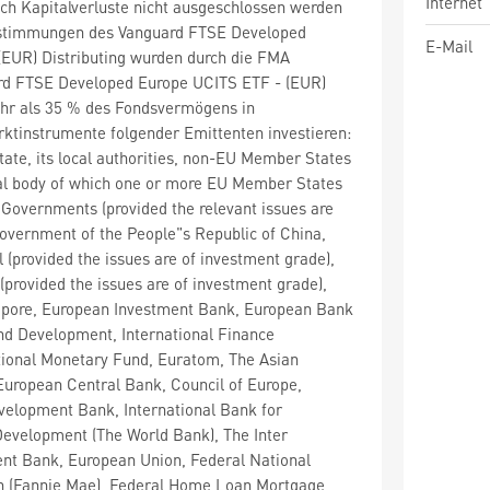
Internet
ch Kapitalverluste nicht ausgeschlossen werden
stimmungen des Vanguard FTSE Developed
E-Mail
(EUR) Distributing wurden durch die FMA
ard FTSE Developed Europe UCITS ETF - (EUR)
ehr als 35 % des Fondsvermögens in
ktinstrumente folgender Emittenten investieren:
te, its local authorities, non-EU Member States
nal body of which one or more EU Member States
overnments (provided the relevant issues are
overnment of the People"s Republic of China,
 (provided the issues are of investment grade),
(provided the issues are of investment grade),
pore, European Investment Bank, European Bank
nd Development, International Finance
tional Monetary Fund, Euratom, The Asian
uropean Central Bank, Council of Europe,
velopment Bank, International Bank for
Development (The World Bank), The Inter
t Bank, European Union, Federal National
n (Fannie Mae), Federal Home Loan Mortgage