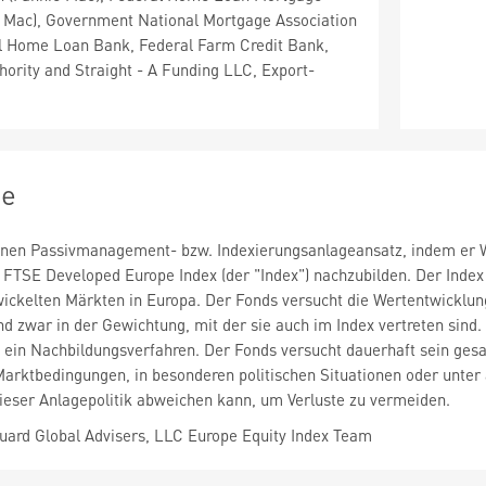
e Mac), Government National Mortgage Association
al Home Loan Bank, Federal Farm Credit Bank,
hority and Straight - A Funding LLC, Export-
ie
inen Passivmanagement- bzw. Indexierungsanlageansatz, indem er We
FTSE Developed Europe Index (der "Index") nachzubilden. Der Index
ckelten Märkten in Europa. Der Fonds versucht die Wertentwicklung
nd zwar in der Gewichtung, mit der sie auch im Index vertreten sind.
ein Nachbildungsverfahren. Der Fonds versucht dauerhaft sein gesa
arktbedingungen, in besonderen politischen Situationen oder unte
ieser Anlagepolitik abweichen kann, um Verluste zu vermeiden.
ard Global Advisers, LLC Europe Equity Index Team