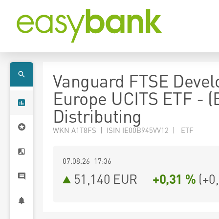
Vanguard FTSE Devel
Europe UCITS ETF - (
Distributing
WKN A1T8FS | ISIN IE00B945VV12 | ETF
07.08.26 17:36
51,140
EUR
+0,31 %
(
+0