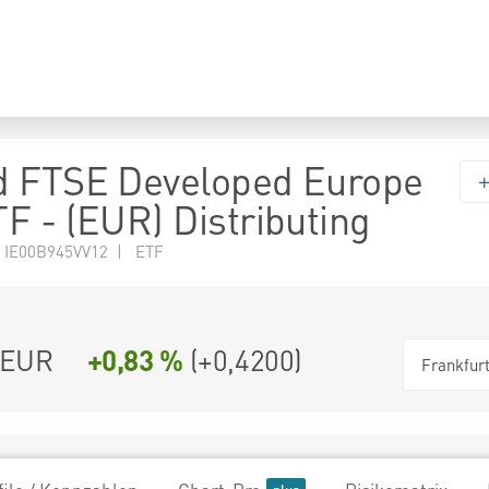
d FTSE Developed Europe
F - (EUR) Distributing
 IE00B945VV12 | ETF
EUR
+0,83 %
(
+0,4200
)
Frankfur