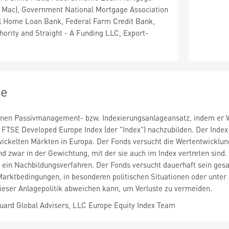
e Mac), Government National Mortgage Association
al Home Loan Bank, Federal Farm Credit Bank,
hority and Straight - A Funding LLC, Export-
ie
inen Passivmanagement- bzw. Indexierungsanlageansatz, indem er We
FTSE Developed Europe Index (der "Index") nachzubilden. Der Index
ckelten Märkten in Europa. Der Fonds versucht die Wertentwicklung
nd zwar in der Gewichtung, mit der sie auch im Index vertreten sind.
ein Nachbildungsverfahren. Der Fonds versucht dauerhaft sein gesa
arktbedingungen, in besonderen politischen Situationen oder unte
ieser Anlagepolitik abweichen kann, um Verluste zu vermeiden.
ard Global Advisers, LLC Europe Equity Index Team