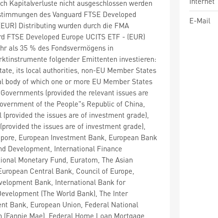
Internet
ch Kapitalverluste nicht ausgeschlossen werden
stimmungen des Vanguard FTSE Developed
E-Mail
(EUR) Distributing wurden durch die FMA
ard FTSE Developed Europe UCITS ETF - (EUR)
ehr als 35 % des Fondsvermögens in
ktinstrumente folgender Emittenten investieren:
te, its local authorities, non-EU Member States
nal body of which one or more EU Member States
overnments (provided the relevant issues are
overnment of the People"s Republic of China,
 (provided the issues are of investment grade),
(provided the issues are of investment grade),
pore, European Investment Bank, European Bank
nd Development, International Finance
tional Monetary Fund, Euratom, The Asian
uropean Central Bank, Council of Europe,
velopment Bank, International Bank for
Development (The World Bank), The Inter
t Bank, European Union, Federal National
n (Fannie Mae), Federal Home Loan Mortgage