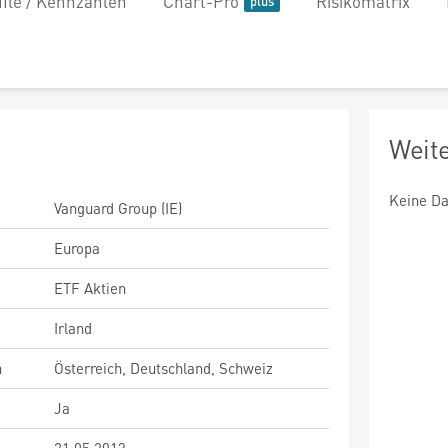
file / Kennzahlen
Chart-Pro
Risikomatrix
Weit
Keine Da
Vanguard Group (IE)
Europa
ETF Aktien
Irland
n
Österreich, Deutschland, Schweiz
Ja