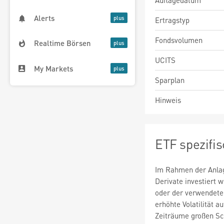
Auflagedatum
Alerts
Ertragstyp
Fondsvolumen
Realtime Börsen
UCITS
My Markets
Sparplan
Hinweis
ETF spezifi
Im Rahmen der Anlag
Derivate investiert
oder der verwendete
erhöhte Volatilität a
Zeiträume großen S