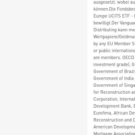
ausgesetzt, wobei au
können.Die Fondsbe
Europe UCITS ETF - 
bewilligt.Der Vangu
Distributing kann m
Wertpapiere/Geldmar
by any EU Member Sta
or public internatio
are members. OECD G
investment grade), G
Government of Brazil
Government of India 
Government of Singa
for Reconstruction a
Corporation, Interna
Development Bank, E
Eurofima, African De
Reconstruction and 
American Developmen
Mortgage Associatio