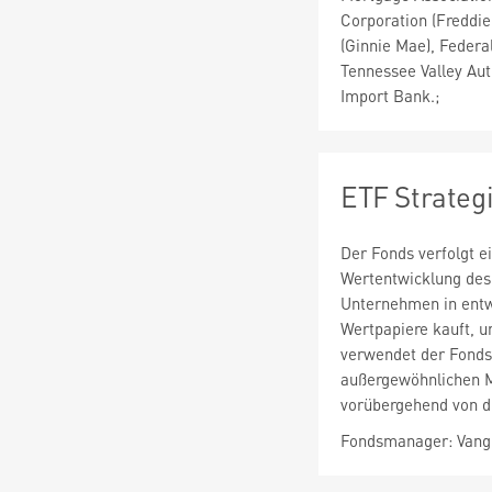
Corporation (Freddi
(Ginnie Mae), Feder
Tennessee Valley Aut
Import Bank.;
ETF Strateg
Der Fonds verfolgt e
Wertentwicklung des 
Unternehmen in entwi
Wertpapiere kauft, u
verwendet der Fonds 
außergewöhnlichen M
vorübergehend von d
Fondsmanager: Vangu