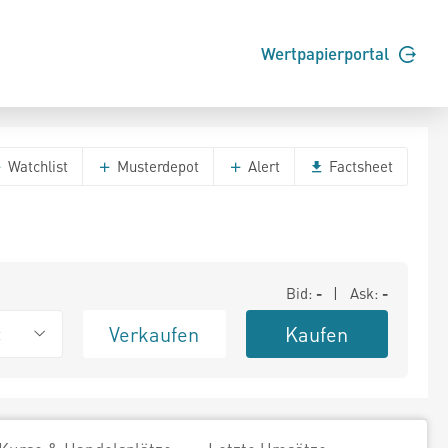
Wertpapierportal
Watchlist
Musterdepot
Alert
Factsheet
Bid:
-
| Ask:
-
Verkaufen
Kaufen
t