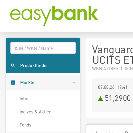
Vanguar
UCITS ET
Produktfinder
WKN A1T8FS | ISIN
Märkte
07.08.26 17:41
51,2900
Intro
Indizes & Aktien
Fonds