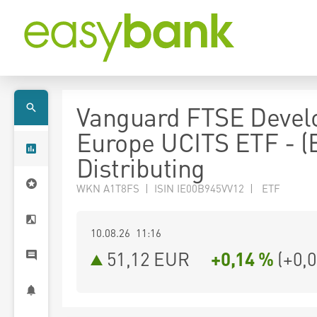
Vanguard FTSE Devel
Europe UCITS ETF - (
Distributing
WKN A1T8FS | ISIN IE00B945VV12 | ETF
10.08.26 11:16
51,12
EUR
+0,14 %
(
+0,