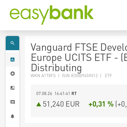
Vanguard FTSE Devel
Europe UCITS ETF - (
Distributing
WKN A1T8FS | ISIN IE00B945VV12 | ETF
07.08.26 16:41:41
RT
51,240
EUR
+0,31 %
(
+0