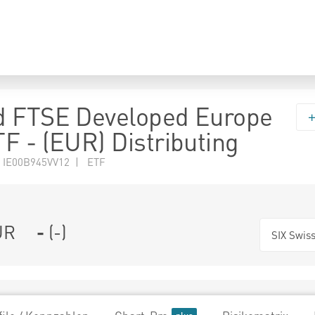
d FTSE Developed Europe
F - (EUR) Distributing
 IE00B945VV12 | ETF
UR
-
(
-
)
SIX Swis