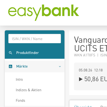
Vanguar
UCITS ET
Produktfinder
WKN A1T8FS | ISIN
Märkte
05.08.26 12:18
50,86
E
Intro
Indizes & Aktien
Fonds