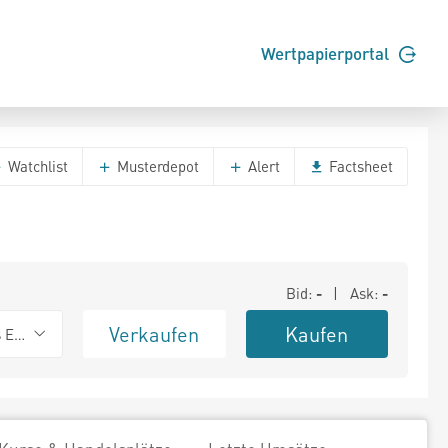
Wertpapierportal
Watchlist
Musterdepot
Alert
Factsheet
Bid:
-
| Ask:
-
Verkaufen
Kaufen
s Exchange