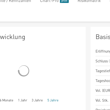
file / Kennzahlen
Chart-Pro
Risikomatrix
twicklung
Basi
Eröffnun
Schluss
Tagestie
Tagesho
Vol. (EUR
6 Monate
1 Jahr
3 Jahre
5 Jahre
Vol. Stk.