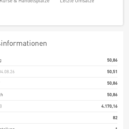
Kurse & Handelsplätze
Letzte Umsätze
sinformationen
g
50,86
04.08.26
50,51
f
50,86
ch
50,86
)
4.170,16
82