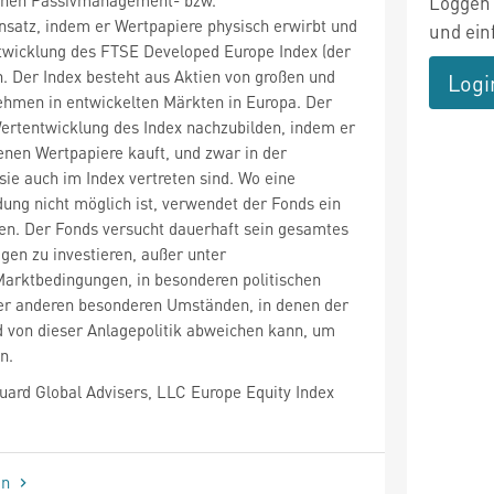
Loggen 
satz, indem er Wertpapiere physisch erwirbt und
und ein
ntwicklung des FTSE Developed Europe Index (der
n. Der Index besteht aus Aktien von großen und
Logi
ehmen in entwickelten Märkten in Europa. Der
ertentwicklung des Index nachzubilden, indem er
tenen Wertpapiere kauft, und zwar in der
sie auch im Index vertreten sind. Wo eine
dung nicht möglich ist, verwendet der Fonds ein
en. Der Fonds versucht dauerhaft sein gesamtes
gen zu investieren, außer unter
arktbedingungen, in besonderen politischen
ter anderen besonderen Umständen, in denen der
 von dieser Anlagepolitik abweichen kann, um
n.
ard Global Advisers, LLC Europe Equity Index
en