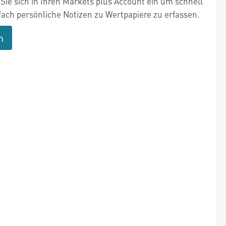
Sie sich in Ihren Markets plus Account ein um schnell
fach persönliche Notizen zu Wertpapiere zu erfassen.
n