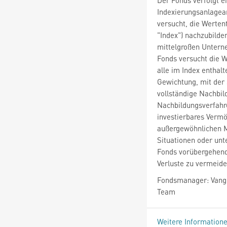
Indexierungsanlagean
versucht, die Werte
"Index") nachzubilde
mittelgroßen Untern
Fonds versucht die W
alle im Index enthal
Gewichtung, mit der 
vollständige Nachbil
Nachbildungsverfahr
investierbares Vermö
außergewöhnlichen M
Situationen oder un
Fonds vorübergehend
Verluste zu vermeide
Fondsmanager: Vangu
Team
Weitere Information