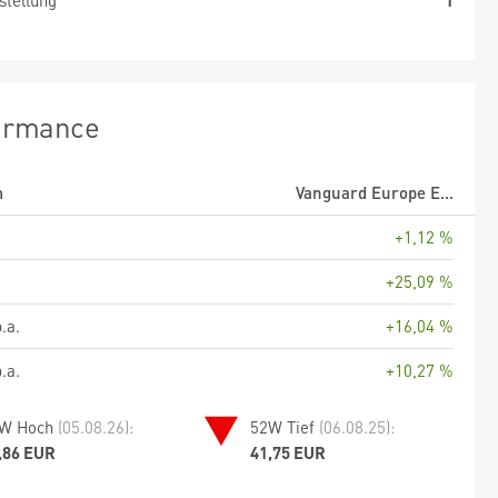
stellung
1
ormance
m
Vanguard Europe E...
+1,12 %
+25,09 %
.a.
+16,04 %
.a.
+10,27 %
W Hoch
(05.08.26):
52W Tief
(06.08.25):
,86 EUR
41,75 EUR