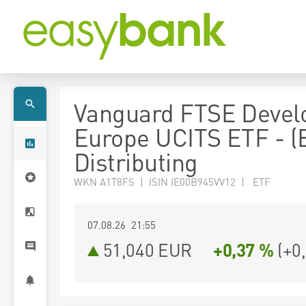
Vanguard FTSE Devel
Europe UCITS ETF - (
Distributing
WKN A1T8FS | ISIN IE00B945VV12 | ETF
07.08.26 21:55
51,040
EUR
+0,37 %
(
+0