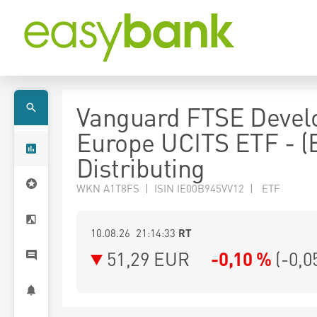
Vanguard FTSE Devel
Europe UCITS ETF - (
Distributing
WKN A1T8FS | ISIN IE00B945VV12 | ETF
10.08.26 21:14:33
RT
51,29
EUR
-0,10 %
(
-0,0