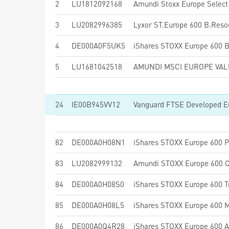
2
LU1812092168
3
LU2082996385
Lyxor ST.Europe 600 B.Reso
4
DE000A0F5UK5
5
LU1681042518
AMUNDI MSCI EUROPE VALU
24
IE00B945VV12
82
DE000A0H08N1
83
LU2082999132
84
DE000A0H08S0
85
DE000A0H08L5
iShares STOXX Europe 600 
86
DE000A0Q4R28