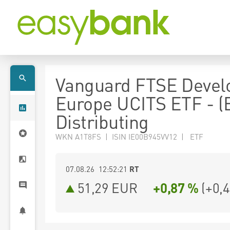
Vanguard FTSE Devel
Europe UCITS ETF - (
Distributing
WKN A1T8FS | ISIN IE00B945VV12 | ETF
07.08.26 12:52:21
RT
51,29
EUR
+0,87 %
(
+0,