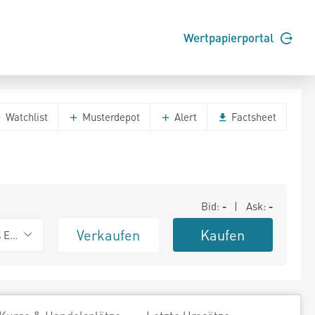
Wertpapierportal
Watchlist
Musterdepot
Alert
Factsheet
Bid:
-
| Ask:
-
Verkaufen
Kaufen
s Exchange