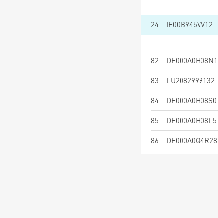
24
IE00B945VV12
82
DE000A0H08N1
83
LU2082999132
84
DE000A0H08S0
85
DE000A0H08L5
86
DE000A0Q4R28