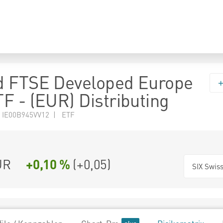
d FTSE Developed Europe
F - (EUR) Distributing
 IE00B945VV12 | ETF
UR
+0,10 %
(
+0,05
)
SIX Swis