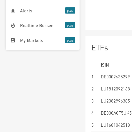
Alerts
Realtime Börsen
My Markets
ETFs
ISIN
1
DE0002635299
2
LU1812092168
3
LU2082996385
4
DE000A0F5UK5
5
LU1681042518