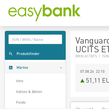
Vanguar
UCITS ET
Produktfinder
WKN A1T8FS | ISIN
Märkte
07.08.26 22:10
51,11
E
Intro
Indizes & Aktien
Fonds