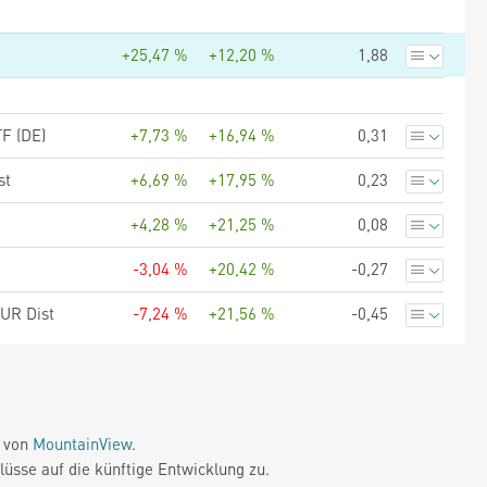
+25,47 %
+12,20 %
1,88
F (DE)
+7,73 %
+16,94 %
0,31
st
+6,69 %
+17,95 %
0,23
+4,28 %
+21,25 %
0,08
-3,04 %
+20,42 %
-0,27
EUR Dist
-7,24 %
+21,56 %
-0,45
e von
MountainView
.
üsse auf die künftige Entwicklung zu.