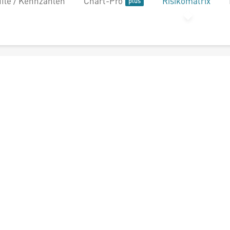
file / Kennzahlen
Chart-Pro
Risikomatrix