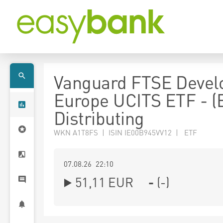
Vanguard FTSE Devel
Europe UCITS ETF - (
Distributing
WKN A1T8FS | ISIN IE00B945VV12 | ETF
07.08.26 22:10
51,11
EUR
-
(
-
)