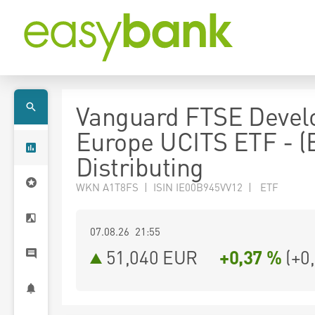
Vanguard FTSE Devel
Europe UCITS ETF - (
Distributing
WKN A1T8FS | ISIN IE00B945VV12 | ETF
07.08.26 21:55
51,040
EUR
+0,37 %
(
+0