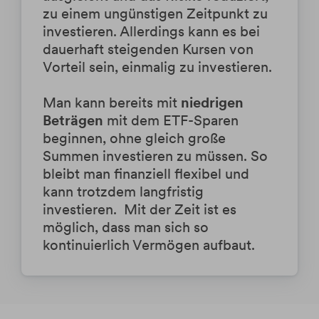
Kursschwankungen die Performance
zu einem ungünstigen Zeitpunkt zu
durch den Cost Average Effekt
investieren
. Allerdings kann es bei
niedriger ausfallen kann, als bei einer
dauerhaft steigenden Kursen von
Einmalveranlagung.
Vorteil sein, einmalig zu investieren.
Man kann bereits mit
niedrigen
Beträgen
mit dem ETF-Sparen
beginnen, ohne gleich große
Summen investieren zu müssen. So
bleibt man finanziell flexibel und
kann trotzdem langfristig
investieren. Mit der Zeit ist es
möglich, dass man sich so
kontinuierlich Vermögen aufbaut.