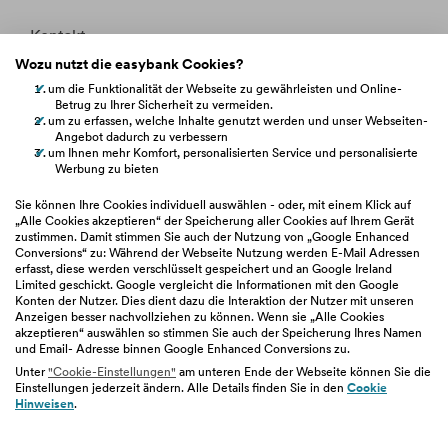
Kontakt
Wozu nutzt die easybank Cookies?
Whistleblowing
um die Funktionalität der Webseite zu gewährleisten und Online-
Betrug zu Ihrer Sicherheit zu vermeiden.
Fakten &
Entitätsdefinition
um zu erfassen, welche Inhalte genutzt werden und unser Webseiten-
Angebot dadurch zu verbessern
um Ihnen mehr Komfort, personalisierten Service und personalisierte
Werbung zu bieten
hilfe.easybank.at
Sie können Ihre Cookies individuell auswählen - oder, mit einem Klick auf
„Alle Cookies akzeptieren“ der Speicherung aller Cookies auf Ihrem Gerät
zustimmen. Damit stimmen Sie auch der Nutzung von „Google Enhanced
easybank.de
Conversions“ zu: Während der Webseite Nutzung werden E-Mail Adressen
erfasst, diese werden verschlüsselt gespeichert und an Google Ireland
Limited geschickt. Google vergleicht die Informationen mit den Google
bawaggroup.com
Konten der Nutzer. Dies dient dazu die Interaktion der Nutzer mit unseren
Anzeigen besser nachvollziehen zu können. Wenn sie „Alle Cookies
akzeptieren“ auswählen so stimmen Sie auch der Speicherung Ihres Namen
und Email- Adresse binnen Google Enhanced Conversions zu.
Unter
"Cookie-Einstellungen"
am unteren Ende der Webseite können Sie die
Einstellungen jederzeit ändern. Alle Details finden Sie in den
Cookie
Impressum
|
Geschäftsbedingungen
|
Barrierefreiheit
|
Hinweisen
.
Datenschutz
|
Nutzungsbedingungen
|