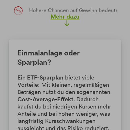
pausieren, je nach aktueller
Höhere Chancen auf Gewinn bedeuten
Finanzsituation.
Mehr dazu
auch höhere Verlustrisiken.
Wenn Wertpapiere als Bestandteil von
ETFs in fremden Währungen notieren,
können Wechselkursverluste
Einmalanlage oder
entstehen.
Sparplan?
Bei kurzfristigen Anlagezielen besteht
ein Risiko für den
Ein
ETF-Sparplan
bietet viele
Durchschnittskosteneffekt, da ETF-
Vorteile: Mit kleinen, regelmäßigen
Sparpläne eher für mittel- bis
Beträgen nutzt du den sogenannten
langfristige Anlagestrategien (ab drei
Cost-Average-Effekt
. Dadurch
Jahre) geeignet sind.
kaufst du bei niedrigen Kursen mehr
Anteile und bei hohen weniger, was
Bitte beachte jedoch, dass bei stark
langfristig Kursschwankungen
steigenden Kursen und/oder geringen
ausgleicht
und das Risiko reduziert,