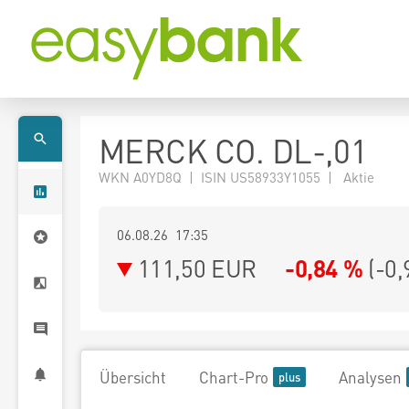
MERCK CO. DL-,01
WKN A0YD8Q | ISIN US58933Y1055 | Aktie
06.08.26 17:35
111,50
EUR
-0,84 %
(
-0,
Übersicht
Chart-Pro
Analysen