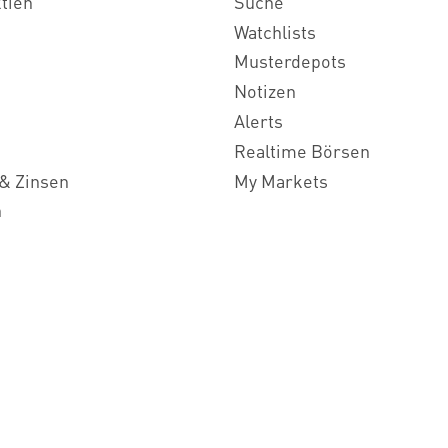
ktien
Suche
Watchlists
Musterdepots
Notizen
Alerts
Realtime Börsen
& Zinsen
My Markets
n