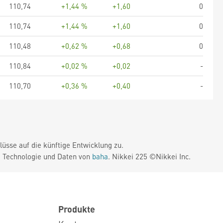
110,74
+1,44 %
+1,60
0
110,74
+1,44 %
+1,60
0
110,48
+0,62 %
+0,68
0
110,84
+0,02 %
+0,02
-
110,70
+0,36 %
+0,40
-
üsse auf die künftige Entwicklung zu.
. Technologie und Daten von
baha
. Nikkei 225 ©Nikkei Inc.
Produkte