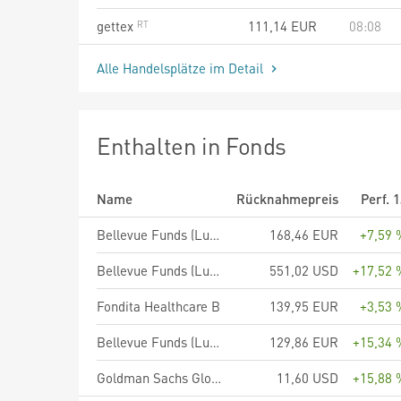
gettex
111,14
EUR
08:08
Alle Handelsplätze im Detail
Enthalten in Fonds
Name
Rücknahmepreis
Perf. 
Bellevue Funds (Lux) - Bellevue Sustainable Healthcare B EUR - Accumulating
168,46 EUR
+7,59 
Bellevue Funds (Lux) - Bellevue Obesity Solutions B USD - Accumulating
551,02 USD
+17,52 
Fondita Healthcare B
139,95 EUR
+3,53 
Bellevue Funds (Lux) - Diversified Healthcare B EUR - Accumulating
129,86 EUR
+15,34 
Goldman Sachs Global Future Health Care Equity Portfolio Class R Shares (Acc.)
11,60 USD
+15,88 