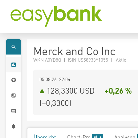
Merck and Co Inc
WKN A0YD8Q | ISIN US58933Y1055 | Aktie
05.08.26 22:04
128,3300
USD
+0,26 %
(
+0,3300
)
Übersicht
Chart-Pro
Analysen