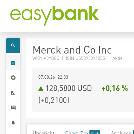
Merck and Co Inc
WKN A0YD8Q | ISIN US58933Y1055 | Aktie
07.08.26 22:03
128,5800
USD
+0,16 %
(
+0,2100
)
Übersicht
Chart-Pro
Analysen