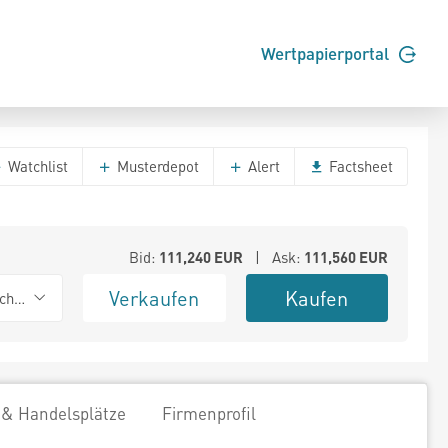
Wertpapierportal
Watchlist
Musterdepot
Alert
Factsheet
Bid:
111,240
EUR
| Ask:
111,560
EUR
Verkaufen
Kaufen
chwarz
 & Handelsplätze
Firmenprofil