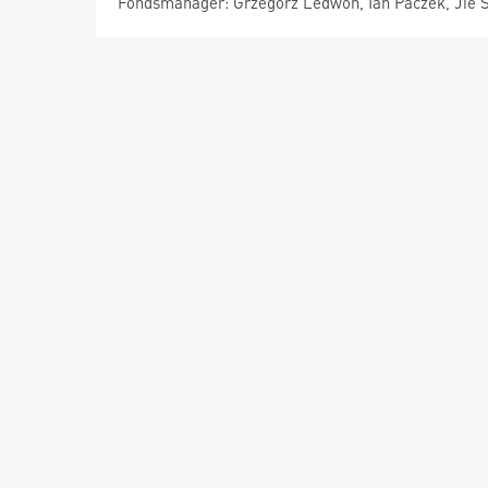
Fondsmanager: Grzegorz Ledwon, Ian Paczek, Jie 