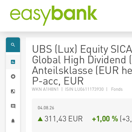
UBS (Lux) Equity SICA
Global High Dividend 
Anteilsklasse (EUR h
P-acc, EUR
WKN A1H8N1 | ISIN LU0611173930 | Fonds
04.08.26
311,43 EUR
+1,00 %
(
+3