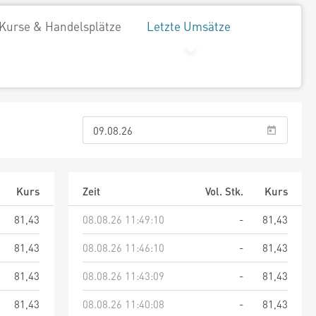
Kurse & Handelsplätze
Letzte Umsätze
Kurs
Zeit
Vol. Stk.
Kurs
81,43
08.08.26 11:49:10
-
81,43
81,43
08.08.26 11:46:10
-
81,43
81,43
08.08.26 11:43:09
-
81,43
81,43
08.08.26 11:40:08
-
81,43