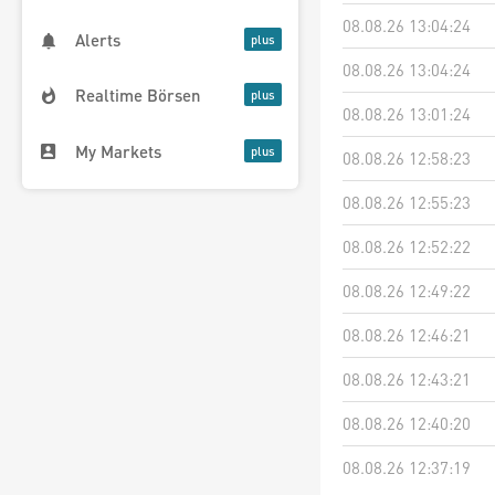
08.08.26 13:04:24
Alerts
08.08.26 13:04:24
Realtime Börsen
08.08.26 13:01:24
My Markets
08.08.26 12:58:23
08.08.26 12:55:23
08.08.26 12:52:22
08.08.26 12:49:22
08.08.26 12:46:21
08.08.26 12:43:21
08.08.26 12:40:20
08.08.26 12:37:19