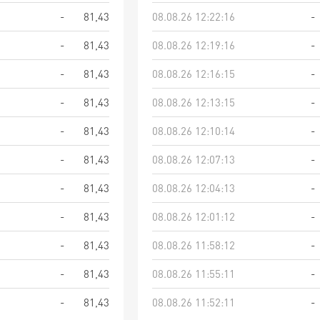
-
81,43
08.08.26 12:22:16
-
-
81,43
08.08.26 12:19:16
-
-
81,43
08.08.26 12:16:15
-
-
81,43
08.08.26 12:13:15
-
-
81,43
08.08.26 12:10:14
-
-
81,43
08.08.26 12:07:13
-
-
81,43
08.08.26 12:04:13
-
-
81,43
08.08.26 12:01:12
-
-
81,43
08.08.26 11:58:12
-
-
81,43
08.08.26 11:55:11
-
-
81,43
08.08.26 11:52:11
-