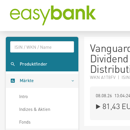
Vanguard
Dividend
Produktfinder
Distribut
WKN A1T8FV | ISI
Märkte
08.08.26 13:04:2
Intro
81,43
E
Indizes & Aktien
Fonds