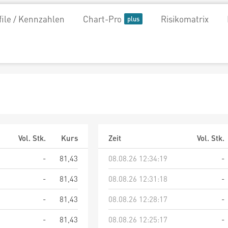
file / Kennzahlen
Chart-Pro
Risikomatrix
Vol. Stk.
Kurs
Zeit
Vol. Stk.
-
81,43
08.08.26 12:34:19
-
-
81,43
08.08.26 12:31:18
-
-
81,43
08.08.26 12:28:17
-
-
81,43
08.08.26 12:25:17
-