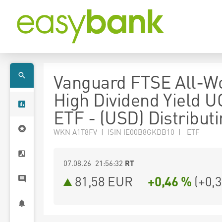
Vanguard FTSE All-W
High Dividend Yield U
ETF - (USD) Distribut
WKN A1T8FV | ISIN IE00B8GKDB10 | ETF
07.08.26 21:56:32
RT
81,58
EUR
+0,46 %
(
+0,