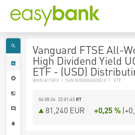
Vanguard FTSE All-W
High Dividend Yield U
ETF - (USD) Distribut
WKN A1T8FV | ISIN IE00B8GKDB10 | ETF
06.08.26 22:01:43
RT
81,240
EUR
+0,25 %
(
+0