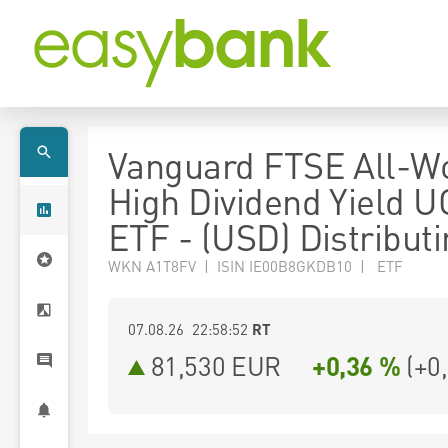
Vanguard FTSE All-W
High Dividend Yield U
ETF - (USD) Distribut
WKN A1T8FV | ISIN IE00B8GKDB10 | ETF
07.08.26 22:58:52
RT
81,530
EUR
+0,36 %
(
+0