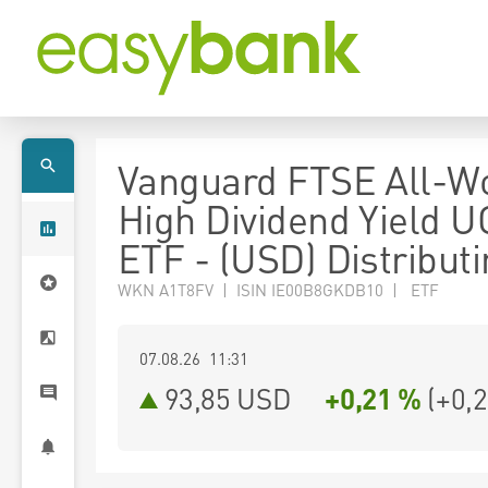
Vanguard FTSE All-W
High Dividend Yield U
ETF - (USD) Distribut
WKN A1T8FV | ISIN IE00B8GKDB10 | ETF
07.08.26 11:31
93,85
USD
+0,21 %
(
+0,