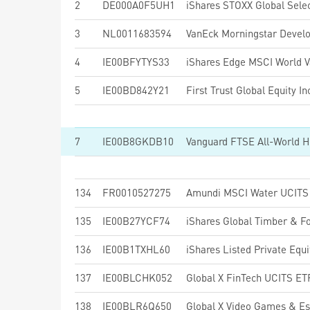
2
DE000A0F5UH1
3
NL0011683594
4
IE00BFYTYS33
5
IE00BD842Y21
First Trust Global Equity
7
IE00B8GKDB10
134
FR0010527275
Amundi MSCI Water UCITS 
135
IE00B27YCF74
iShares Global Timber & F
136
IE00B1TXHL60
iShares Listed Private Equ
137
IE00BLCHK052
Global X FinTech UCITS E
138
IE00BLR6Q650
Global X Video Games & E