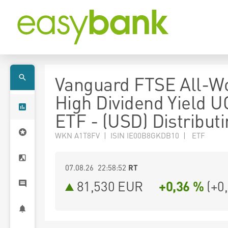
Vanguard FTSE All-W
High Dividend Yield U
ETF - (USD) Distribut
WKN A1T8FV | ISIN IE00B8GKDB10 | ETF
07.08.26 22:58:52
RT
81,530
EUR
+0,36 %
(
+0