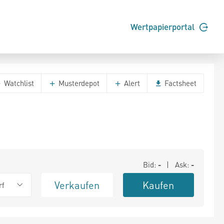
Wertpapierportal
Watchlist
Musterdepot
Alert
Factsheet
Bid:
-
| Ask:
-
Verkaufen
Kaufen
rf