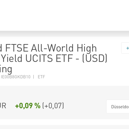
 FTSE All-World High
 Yield UCITS ETF - (USD)
ing
N IE00B8GKDB10 | ETF
UR
+0,09 %
(
+0,07
)
Düsseldo