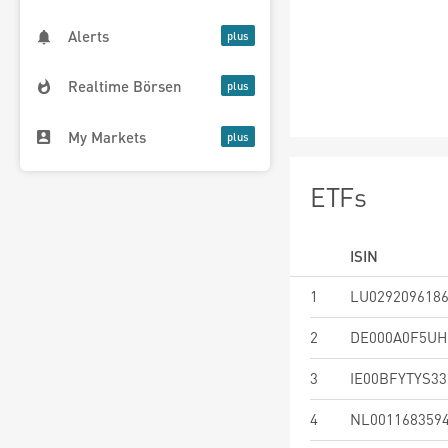
Alerts
Realtime Börsen
My Markets
ETFs
ISIN
1
LU029209618
2
DE000A0F5UH
3
IE00BFYTYS33
4
NL001168359