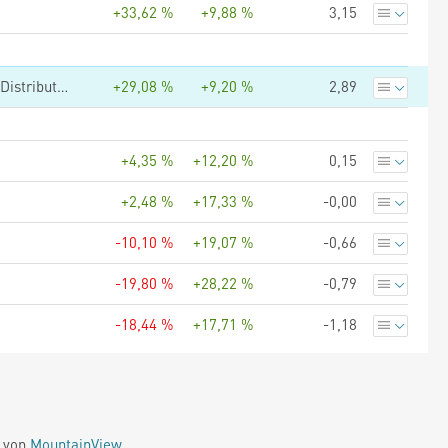
+33,62 %
+9,88 %
3,15
Vanguard FTSE All-World High Dividend Yield UCITS ETF - (USD) Distributing
+29,08 %
+9,20 %
2,89
+4,35 %
+12,20 %
0,15
+2,48 %
+17,33 %
-0,00
-10,10 %
+19,07 %
-0,66
-19,80 %
+28,22 %
-0,79
-18,44 %
+17,71 %
-1,18
e von
MountainView
.