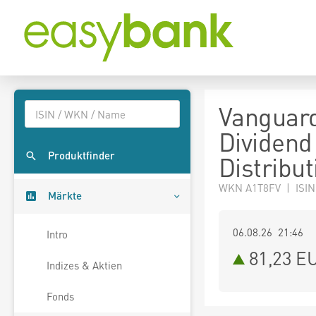
Vanguard
Dividend
Produktfinder
Distribut
WKN A1T8FV | ISI
Märkte
06.08.26 21:46
Intro
81,23
E
Indizes & Aktien
Fonds