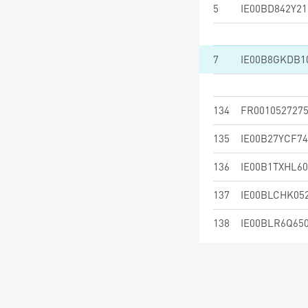
5
IE00BD842Y21
7
IE00B8GKDB1
134
FR001052727
135
IE00B27YCF74
136
IE00B1TXHL60
137
IE00BLCHK05
138
IE00BLR6Q65