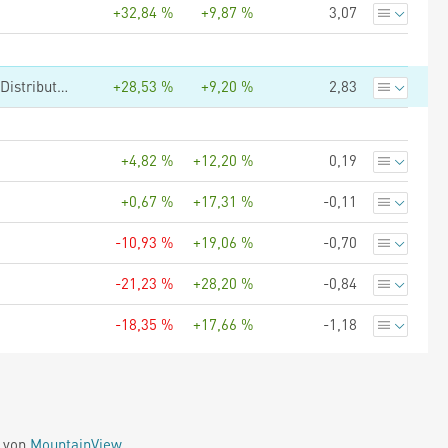
+32,84 %
+9,87 %
3,07
Vanguard FTSE All-World High Dividend Yield UCITS ETF - (USD) Distributing
+28,53 %
+9,20 %
2,83
+4,82 %
+12,20 %
0,19
+0,67 %
+17,31 %
-0,11
-10,93 %
+19,06 %
-0,70
-21,23 %
+28,20 %
-0,84
-18,35 %
+17,66 %
-1,18
e von
MountainView
.