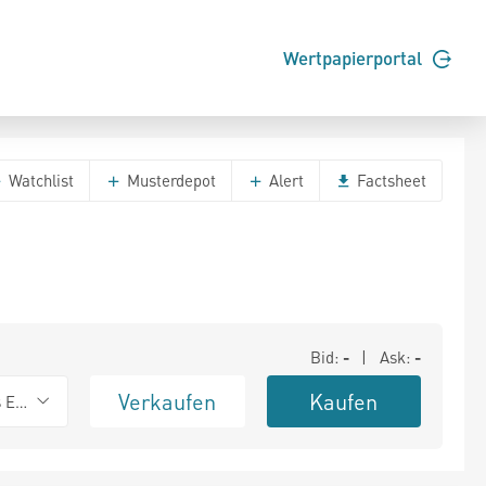
Wertpapierportal
Watchlist
Musterdepot
Alert
Factsheet
Bid:
-
| Ask:
-
Verkaufen
Kaufen
s Exchange