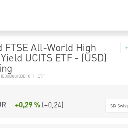
 FTSE All-World High
 Yield UCITS ETF - (USD)
ing
N IE00B8GKDB10 | ETF
UR
+0,29 %
(
+0,24
)
SIX Swis