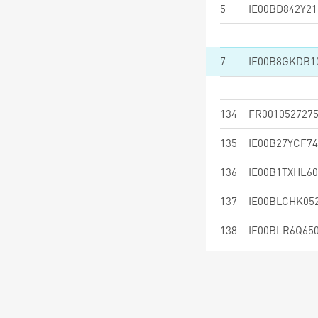
5
IE00BD842Y21
7
IE00B8GKDB1
134
FR001052727
135
IE00B27YCF74
136
IE00B1TXHL60
137
IE00BLCHK05
138
IE00BLR6Q65