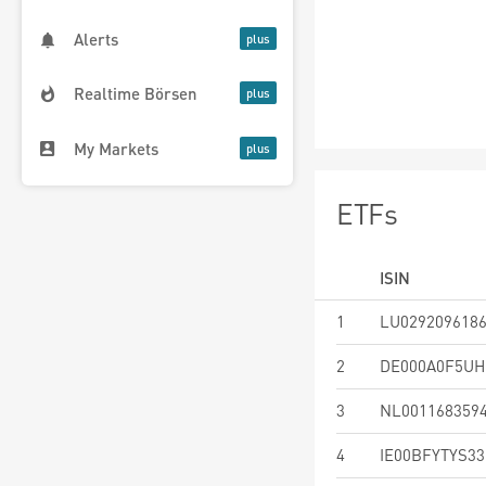
Alerts
Realtime Börsen
My Markets
ETFs
ISIN
1
LU029209618
2
DE000A0F5UH
3
NL001168359
4
IE00BFYTYS33