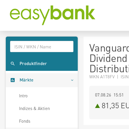
Vanguard
Dividend
Produktfinder
Distribut
WKN A1T8FV | ISI
Märkte
07.08.26 15:51
Intro
81,35
E
Indizes & Aktien
Fonds