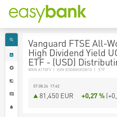
Vanguard FTSE All-W
High Dividend Yield U
ETF - (USD) Distribut
WKN A1T8FV | ISIN IE00B8GKDB10 | ETF
07.08.26 17:42
81,450
EUR
+0,27 %
(
+0