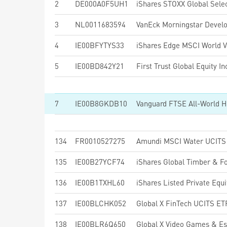
2
DE000A0F5UH1
3
NL0011683594
4
IE00BFYTYS33
5
IE00BD842Y21
First Trust Global Equity
7
IE00B8GKDB10
134
FR0010527275
Amundi MSCI Water UCITS 
135
IE00B27YCF74
iShares Global Timber & F
136
IE00B1TXHL60
iShares Listed Private Equ
137
IE00BLCHK052
Global X FinTech UCITS E
138
IE00BLR6Q650
Global X Video Games & E