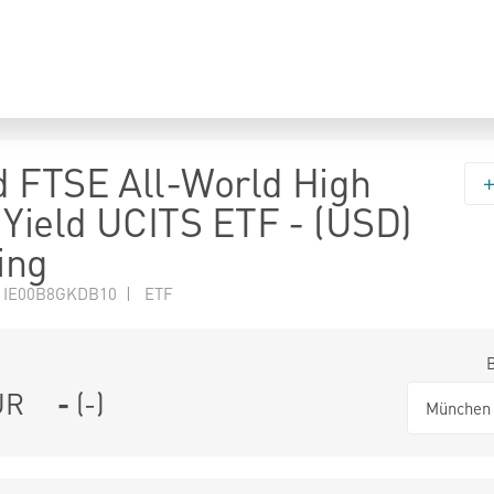
 FTSE All-World High
 Yield UCITS ETF - (USD)
ing
N IE00B8GKDB10 | ETF
UR
-
(
-
)
München