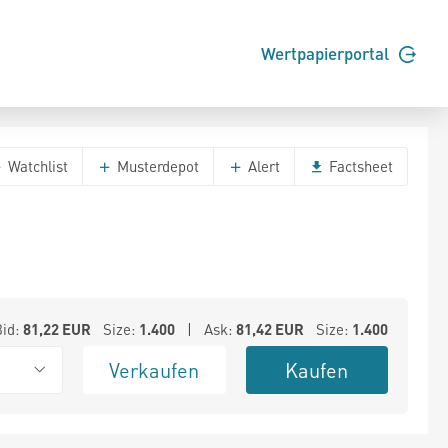
Wertpapierportal
Watchlist
Musterdepot
Alert
Factsheet
Bid:
81,22
EUR
Size:
1.400
| Ask:
81,42
EUR
Size:
1.400
Verkaufen
Kaufen