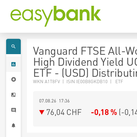
Vanguard FTSE All-W
High Dividend Yield U
ETF - (USD) Distribut
WKN A1T8FV | ISIN IE00B8GKDB10 | ETF
07.08.26 17:36
76,04
CHF
-0,18 %
(
-0,1