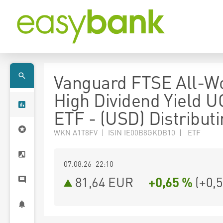
Vanguard FTSE All-W
High Dividend Yield U
ETF - (USD) Distribut
WKN A1T8FV | ISIN IE00B8GKDB10 | ETF
07.08.26 22:10
81,64
EUR
+0,65 %
(
+0,