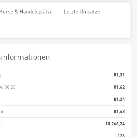
Kurse & Handelsplätze
Letzte Umsätze
sinformationen
g
81,31
06.08.26
81,62
f
81,24
ch
81,48
)
10.266,24
126