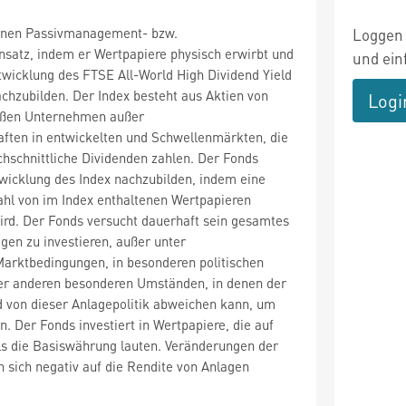
einen Passivmanagement- bzw.
Loggen 
satz, indem er Wertpapiere physisch erwirbt und
und ein
twicklung des FTSE All-World High Dividend Yield
nachzubilden. Der Index besteht aus Aktien von
Logi
oßen Unternehmen außer
aften in entwickelten und Schwellenmärkten, die
chschnittliche Dividenden zahlen. Der Fonds
wicklung des Index nachzubilden, indem eine
ahl von im Index enthaltenen Wertpapieren
ird. Der Fonds versucht dauerhaft sein gesamtes
gen zu investieren, außer unter
arktbedingungen, in besonderen politischen
ter anderen besonderen Umständen, in denen der
 von dieser Anlagepolitik abweichen kann, um
. Der Fonds investiert in Wertpapiere, die auf
s die Basiswährung lauten. Veränderungen der
sich negativ auf die Rendite von Anlagen