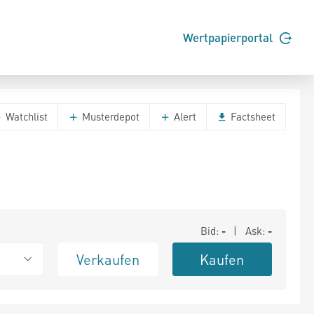
Wertpapierportal
Watchlist
Musterdepot
Alert
Factsheet
Bid:
-
| Ask:
-
Verkaufen
Kaufen