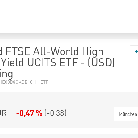
 FTSE All-World High
 Yield UCITS ETF - (USD)
ing
N IE00B8GKDB10 | ETF
UR
-0,47 %
(
-0,38
)
München