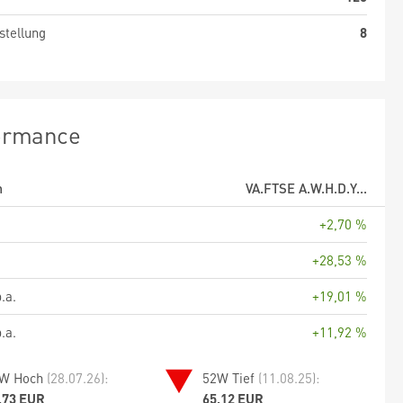
stellung
8
ormance
m
VA.FTSE A.W.H.D.Y...
+2,70 %
+28,53 %
.a.
+19,01 %
.a.
+11,92 %
W Hoch
(28.07.26):
52W Tief
(11.08.25):
,73 EUR
65,12 EUR