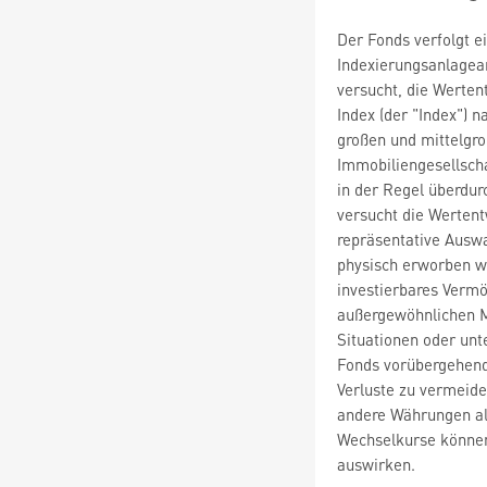
Der Fonds verfolgt 
Indexierungsanlagean
versucht, die Werten
Index (der "Index") 
großen und mittelgr
Immobiliengesellsch
in der Regel überdur
versucht die Wertent
repräsentative Ausw
physisch erworben w
investierbares Vermö
außergewöhnlichen M
Situationen oder un
Fonds vorübergehend
Verluste zu vermeiden
andere Währungen al
Wechselkurse können 
auswirken.