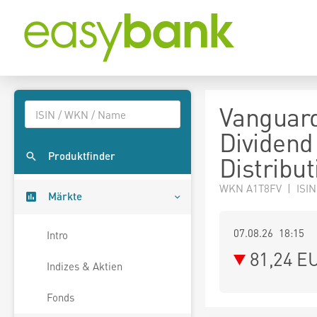
Vanguard
Dividend
Produktfinder
Distribut
WKN A1T8FV | ISI
Märkte
07.08.26 18:15
Intro
81,24
E
Indizes & Aktien
Fonds