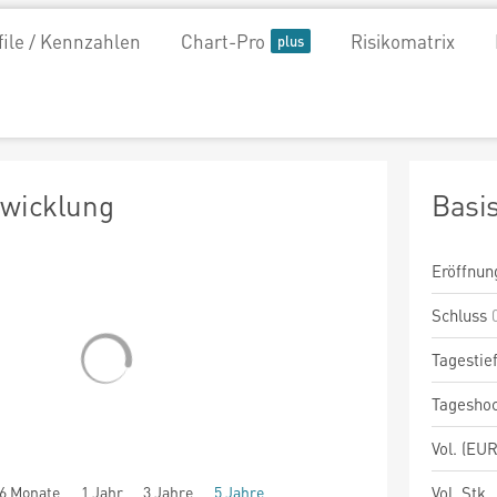
file / Kennzahlen
Chart-Pro
Risikomatrix
twicklung
Basi
Eröffnun
Schluss
Tagestie
Tagesho
Vol. (EUR
6 Monate
1 Jahr
3 Jahre
5 Jahre
Vol. Stk.