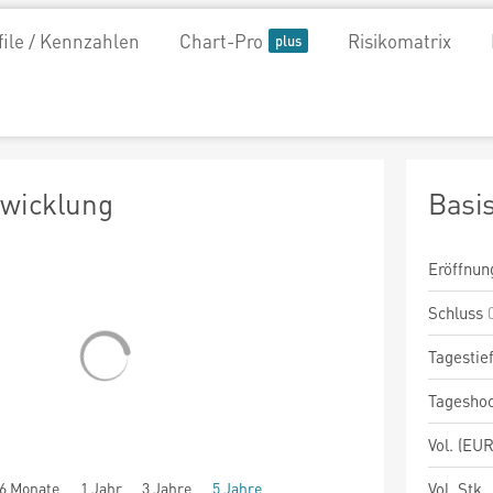
file / Kennzahlen
Chart-Pro
Risikomatrix
twicklung
Basi
Eröffnun
Schluss
Tagestie
Tagesho
Vol. (EUR
6 Monate
1 Jahr
3 Jahre
5 Jahre
Vol. Stk.