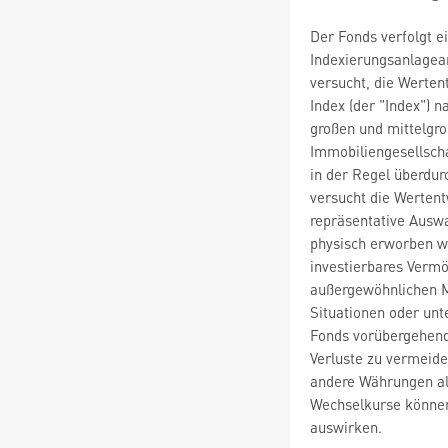
Der Fonds verfolgt 
Indexierungsanlagean
versucht, die Werten
Index (der "Index") 
großen und mittelgr
Immobiliengesellsch
in der Regel überdur
versucht die Wertent
repräsentative Ausw
physisch erworben w
investierbares Vermö
außergewöhnlichen M
Situationen oder un
Fonds vorübergehend
Verluste zu vermeiden
andere Währungen al
Wechselkurse können 
auswirken.