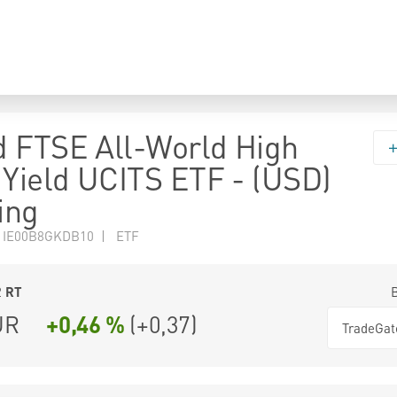
 FTSE All-World High
 Yield UCITS ETF - (USD)
ing
N IE00B8GKDB10 | ETF
2
RT
UR
+0,46 %
(
+0,37
)
TradeGat