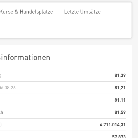
Kurse & Handelsplätze
Letzte Umsätze
sinformationen
g
81,39
06.08.26
81,21
f
81,11
ch
81,59
)
4.711.014,31
57.873