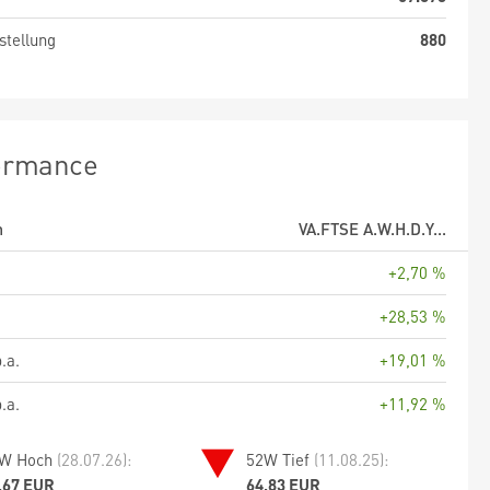
stellung
880
ormance
m
VA.FTSE A.W.H.D.Y...
+2,70 %
+28,53 %
.a.
+19,01 %
.a.
+11,92 %
W Hoch
(28.07.26):
52W Tief
(11.08.25):
,67 EUR
64,83 EUR