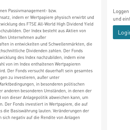
einen Passivmanagement- bzw.
Loggen 
satz, indem er Wertpapiere physisch erwirbt und
und ein
twicklung des FTSE All-World High Dividend Yield
nachzubilden. Der Index besteht aus Aktien von
Logi
oßen Unternehmen außer
aften in entwickelten und Schwellenmärkten, die
chschnittliche Dividenden zahlen. Der Fonds
wicklung des Index nachzubilden, indem eine
ahl von im Index enthaltenen Wertpapieren
ird. Der Fonds versucht dauerhaft sein gesamtes
gen zu investieren, außer unter
arktbedingungen, in besonderen politischen
ter anderen besonderen Umständen, in denen der
 von dieser Anlagepolitik abweichen kann, um
. Der Fonds investiert in Wertpapiere, die auf
s die Basiswährung lauten. Veränderungen der
sich negativ auf die Rendite von Anlagen