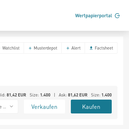
Wertpapierportal
Watchlist
Musterdepot
Alert
Factsheet
Bid:
81,42
EUR
Size:
1.400
| Ask:
81,62
EUR
Size:
1.400
Verkaufen
Kaufen
e BSX