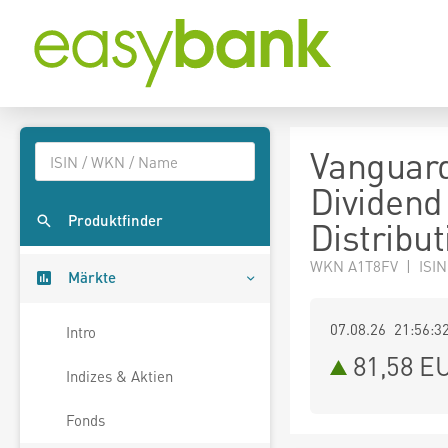
Vanguard
Dividend
Produktfinder
Distribut
WKN A1T8FV | ISI
Märkte
07.08.26 21:56:3
Intro
81,58
E
Indizes & Aktien
Fonds