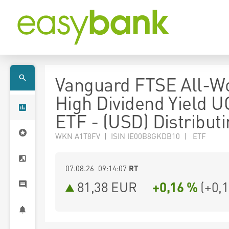
Vanguard FTSE All-W
High Dividend Yield U
ETF - (USD) Distribut
WKN A1T8FV | ISIN IE00B8GKDB10 | ETF
07.08.26 09:14:07
RT
81,38
EUR
+0,16 %
(
+0,