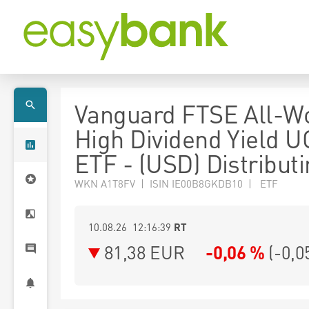
Vanguard FTSE All-W
High Dividend Yield U
ETF - (USD) Distribut
WKN A1T8FV | ISIN IE00B8GKDB10 | ETF
10.08.26 12:16:39
RT
81,38
EUR
-0,06 %
(
-0,0