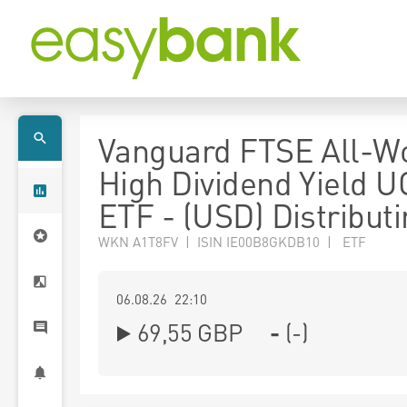
Vanguard FTSE All-W
High Dividend Yield U
ETF - (USD) Distribut
WKN A1T8FV | ISIN IE00B8GKDB10 | ETF
06.08.26 22:10
69,55
GBP
-
(
-
)