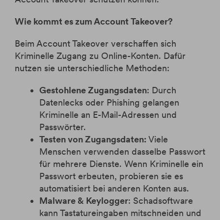
Krypto-ETPs
Aktien
Webinare
Änderung Rateneinzugskonto
eBanking Login
Hebelprodukte
Investmentrechner
Änderung Ratentermin
Wie kommt es zum Account Takeover?
Börsenhandel
Wertpapier Blog
Beim Account Takeover verschaffen sich
Direkthandel
Steuerinformationen
Kriminelle Zugang zu Online-Konten. Dafür
Krypto-ETPs
nutzen sie unterschiedliche Methoden:
Gestohlene Zugangsdaten
: Durch
Datenlecks oder Phishing gelangen
Kriminelle an E-Mail-Adressen und
Passwörter.
Testen von Zugangsdaten:
Viele
Menschen verwenden dasselbe Passwort
für mehrere Dienste. Wenn Kriminelle ein
Passwort erbeuten, probieren sie es
automatisiert bei anderen Konten aus.
Malware & Keylogger
: Schadsoftware
kann Tastatureingaben mitschneiden und