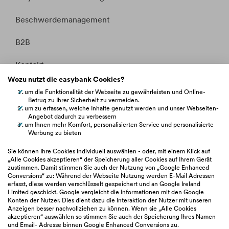
Beschwerdemanagement
B2B
Kontakt
Wozu nutzt die easybank Cookies?
Whistleblowing
um die Funktionalität der Webseite zu gewährleisten und Online-
Betrug zu Ihrer Sicherheit zu vermeiden.
Fakten &
um zu erfassen, welche Inhalte genutzt werden und unser Webseiten-
Entitätsdefinition
Angebot dadurch zu verbessern
um Ihnen mehr Komfort, personalisierten Service und personalisierte
Werbung zu bieten
hilfe.easybank.at
Sie können Ihre Cookies individuell auswählen - oder, mit einem Klick auf
„Alle Cookies akzeptieren“ der Speicherung aller Cookies auf Ihrem Gerät
zustimmen. Damit stimmen Sie auch der Nutzung von „Google Enhanced
easybank.de
Conversions“ zu: Während der Webseite Nutzung werden E-Mail Adressen
erfasst, diese werden verschlüsselt gespeichert und an Google Ireland
Limited geschickt. Google vergleicht die Informationen mit den Google
bawaggroup.com
Konten der Nutzer. Dies dient dazu die Interaktion der Nutzer mit unseren
Anzeigen besser nachvollziehen zu können. Wenn sie „Alle Cookies
akzeptieren“ auswählen so stimmen Sie auch der Speicherung Ihres Namen
und Email- Adresse binnen Google Enhanced Conversions zu.