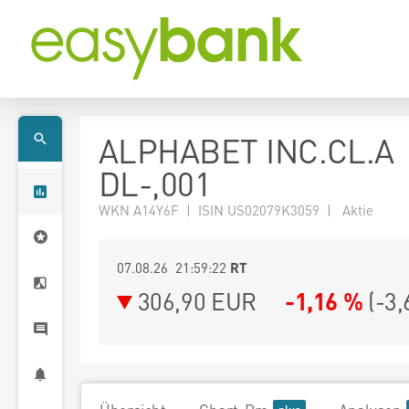
ALPHABET INC.CL.A
DL-,001
WKN A14Y6F | ISIN US02079K3059 | Aktie
07.08.26 21:59:22
RT
306,90
EUR
-1,16 %
(
-3,