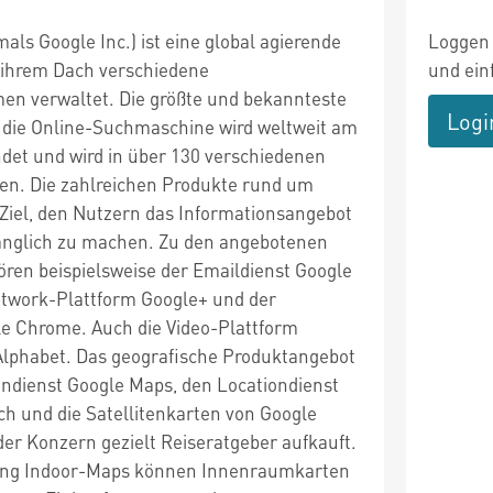
mals Google Inc.) ist eine global agierende
Loggen 
r ihrem Dach verschiedene
und ein
n verwaltet. Die größte und bekannteste
Logi
– die Online-Suchmaschine wird weltweit am
det und wird in über 130 verschiedenen
en. Die zahlreichen Produkte rund um
Ziel, den Nutzern das Informationsangebot
änglich zu machen. Zu den angebotenen
ören beispielsweise der Emaildienst Google
Network-Plattform Google+ und der
e Chrome. Auch die Video-Plattform
Alphabet. Das geografische Produktangebot
ndienst Google Maps, den Locationdienst
ch und die Satellitenkarten von Google
der Konzern gezielt Reiseratgeber aufkauft.
ng Indoor-Maps können Innenraumkarten