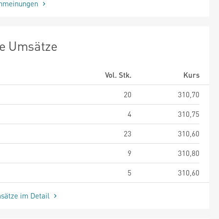
enmeinungen
te Umsätze
Vol. Stk.
Kurs
20
310,70
4
310,75
23
310,60
9
310,80
5
310,60
sätze im Detail