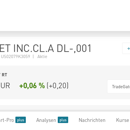
T INC.CL.A DL-,001
 US02079K3059 | Aktie
7
RT
UR
+0,06 %
(
+0,20
)
TradeGat
rt-Pro
Analysen
Nachrichten
Kurse