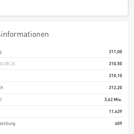
sinformationen
g
311,00
06.08.26
310,50
f
310,10
ch
312,20
)
3,62 Mio.
11.639
stellung
409