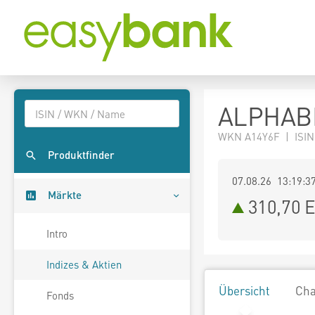
ALPHABE
WKN A14Y6F | ISIN
Produktfinder
07.08.26 13:19:3
Märkte
310,70
E
Intro
Indizes & Aktien
Übersicht
Cha
Fonds