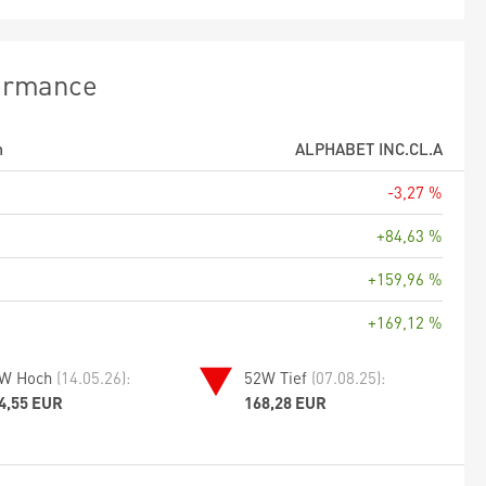
ormance
m
ALPHABET INC.CL.A
-3,27 %
+84,63 %
+159,96 %
+169,12 %
W Hoch
(14.05.26):
52W Tief
(07.08.25):
4,55 EUR
168,28 EUR