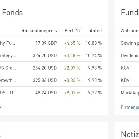
n Fonds
Fund
Rücknahmepreis
Perf. 1J
Anteil
Zeitrau
Fiera Capital US Equity Fund - R Class Shares
17,09 GBP
+4,65 %
10,80 %
Gewinn p
Ninety One Global Strategy Fund - American Franchise Fund A Inc USD
324,20 USD
+3,18 %
10,74 %
Dividend
BNP Paribas Funds US Growth Classic Capitalisation
264,20 USD
+22,07 %
9,98 %
KGV
Loomis Sayles U.S. Growth Equity Fund R/A (USD)
395,86 USD
+3,82 %
9,93 %
KBV
MFS MERIDIAN FUNDS - U.S. CONCENTRATED GROWTH FUND - Klasse A1 USD
49,24 USD
+9,01 %
9,72 %
Marktkap
Firmenpr
l
Noti