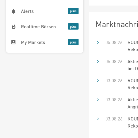
Alerts
Marktnachr
Realtime Börsen
My Markets
05.08.26
ROUN
Reko
05.08.26
Akti
bei 
03.08.26
ROUN
Rekor
03.08.26
Akti
Angri
03.08.26
ROUN
Rekor