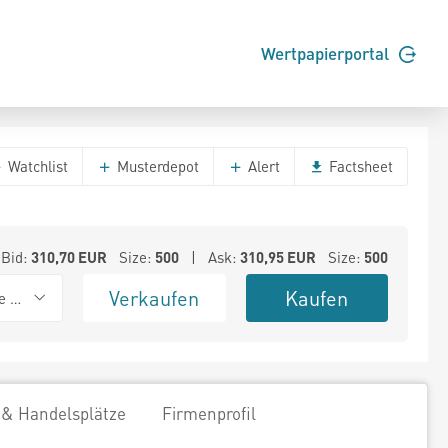
Wertpapierportal
Watchlist
Musterdepot
Alert
Factsheet
Bid:
310,70
EUR
Size:
500
| Ask:
310,95
EUR
Size:
500
Verkaufen
Kaufen
e BSX
 & Handelsplätze
Firmenprofil